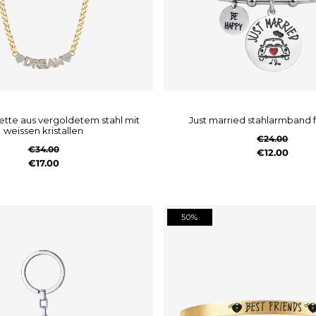
just married stahlarmband f
weissen kristallen
€24.00
€34.00
€12.00
€17.00
50%