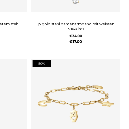
ip gold stahl damenarmband mit weissen
kristallen
€34.00
€17.00
50%