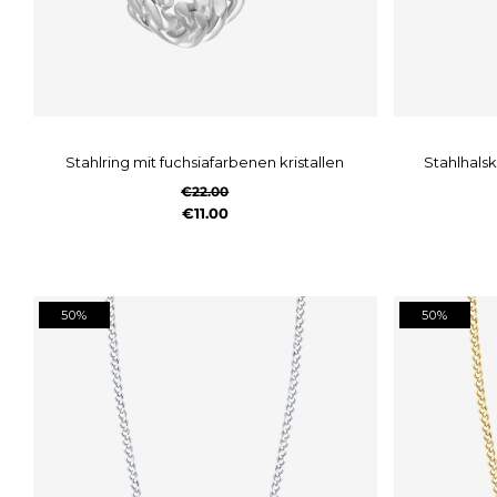
stahlring mit fuchsiafarbenen kristallen
stahlhals
€22.00
€11.00
50%
50%