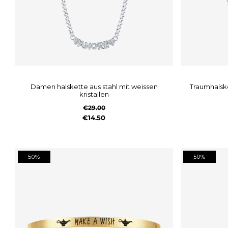
damen halskette aus stahl mit weissen
traumhalskette aus vergoldetem stahl mit
kristallen
€29.00
€14.50
50%
50%