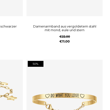
damenarmband aus vergoldetem stahl
mit mond, eule und stern
€22.00
€11.00
50%