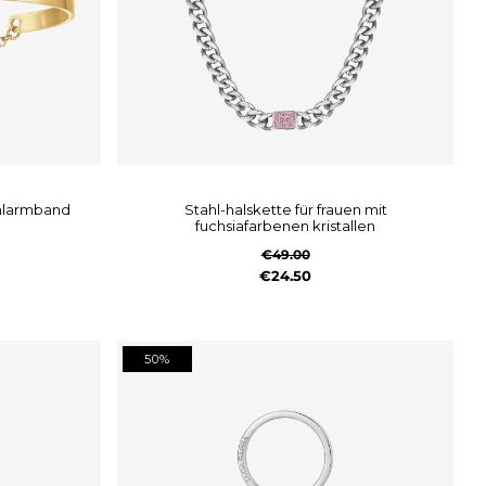
ahlarmband
stahl-halskette für frauen mit
fuchsiafarbenen kristallen
€49.00
€24.50
50%