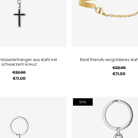
best friends vergoldetes st
schwarzem kreuz
€22.00
€22.00
€11.00
€11.00
50%