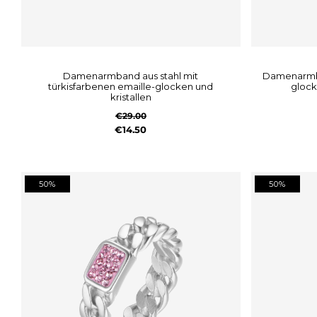
damenarmband aus stahl mit
damenarmband aus stahl mit rosa emaille-
türkisfarbenen emaille-glocken und
glock
kristallen
€29.00
€14.50
50%
50%