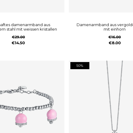
damenarmband aus vergoldetem stahl
m stahl mit weissen kristallen
mit einhorn
€29.00
€16.00
€14.50
€8.00
50%