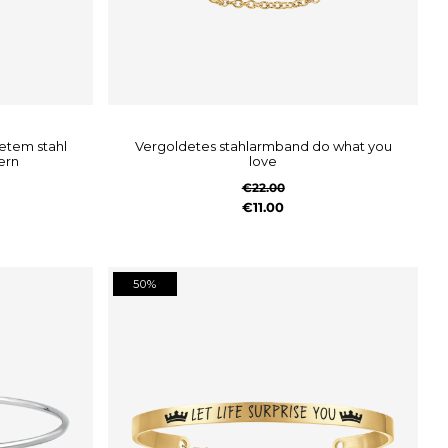
vergoldetes stahlarmband do what you
ern
love
€22.00
€11.00
50%