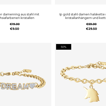
ip gold stahl damen halskette mit weissen
hsiafarbenen kristallen
kristallanhängern und ket
€19.00
€59.00
€9.50
€29.50
50%