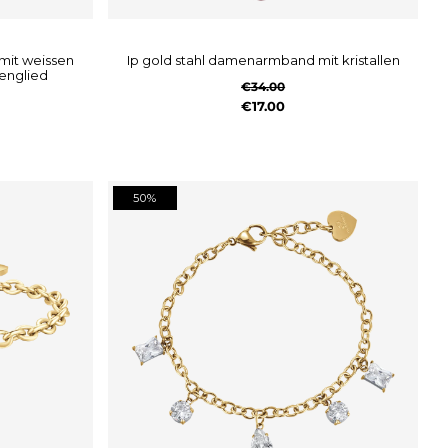
ip gold stahl damenarmband mit kristallen
tenglied
€34.00
€17.00
50%