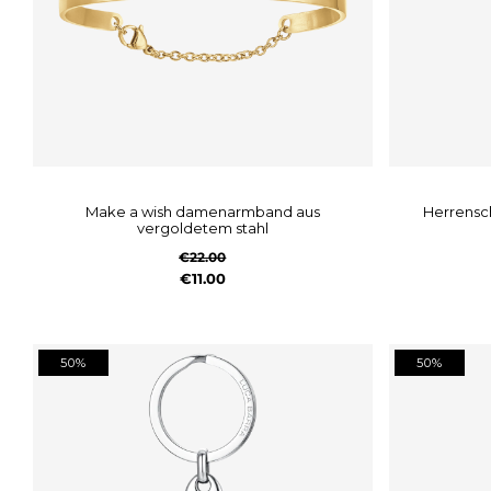
make a wish damenarmband aus
herrenschlüsselanhänger aus stahl mit
vergoldetem stahl
€22.00
€11.00
50%
50%