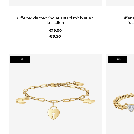
offener damenring aus stahl mit blauen
offener damenring aus stahl mit
kristallen
fuc
€19.00
€9.50
50%
50%