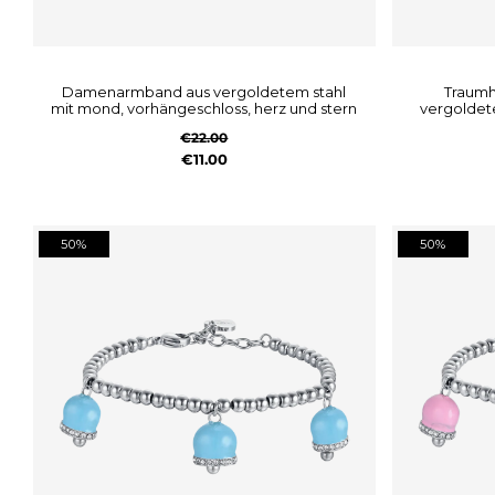
damenarmband aus vergoldetem stahl
traumhaftes damenarmband aus
mit mond, vorhängeschloss, herz und stern
vergoldete
€22.00
€11.00
50%
50%