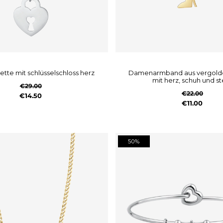
kette mit schlüsselschloss herz
damenarmband aus vergoldetem stahl
mit herz, schuh und st
€29.00
€22.00
€14.50
€11.00
50%