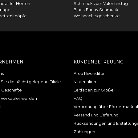
der für Herren
Schmuck zum Valentinstag
ringe
Black Friday Schmuck
hettenknöpfe
Weihnachtsgeschenke
RNEHMEN
KUNDENBETREUUNG
ns
Area Rivenditori
 Sie die nächstgelegene Filiale
Materialien
 Geschäfte
Leitfaden zur Größe
verkäufer werden
FAQ
t
Verordnung über Fördermaßn
Versand und Lieferung
Rücksendungen und Erstattung
Zahlungen