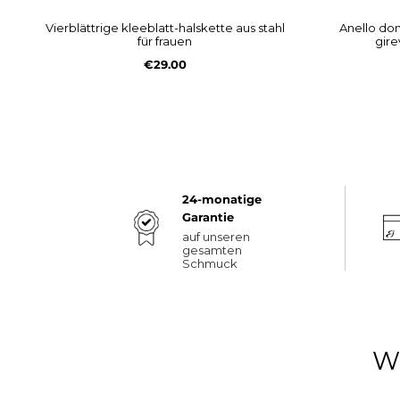
vierblättrige kleeblatt-halskette aus stahl
anello donna in acciaio con quadrifoglio
für frauen
gire
€29.00
24-monatige
Garantie
auf unseren
gesamten
Schmuck
W