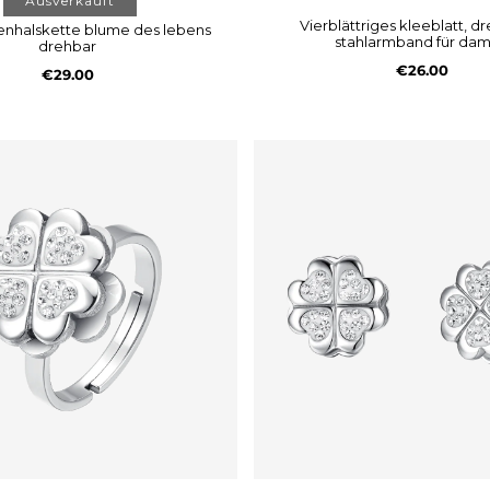
Ausverkauft
vierblättriges kleeblatt, drehbares
stahlarmband für da
drehbar
€26.00
€29.00