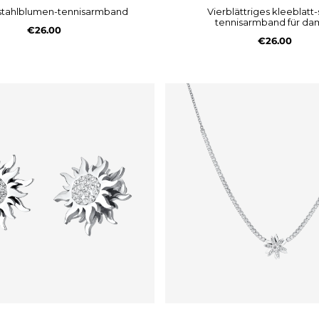
stahlblumen-tennisarmband
vierblättriges kleeblatt-stahl-
tennisarmband für d
€26.00
€26.00