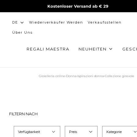
Kostenloser Versand ab € 29
Wiederverkäufer Werden
Verkaufsstellen
DE
Über Uns
REGALI MAESTRA
NEUHEITEN
GESC
Gioielleria online
›
Donna
›
Ispirazioni donna
›
Collezione girevole
FILTERN NACH
Verfügbarkeit
Preis
Kategorie