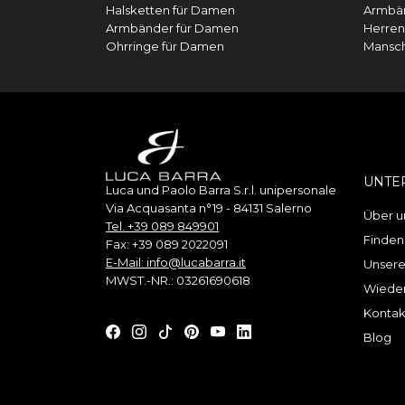
Halsketten für Damen
Armbän
Armbänder für Damen
Herren
Ohrringe für Damen
Mansc
UNTE
Luca und Paolo Barra S.r.l. unipersonale
Via Acquasanta n°19 - 84131 Salerno
Über u
Tel. +39 089 849901
Finden
Fax: +39 089 2022091
E-Mail: info@lucabarra.it
Unsere
MWST.-NR.: 03261690618
Wieder
Kontak
Blog