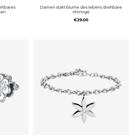
damen stahl blume des lebens drehbare
men
ohrringe
€29.00