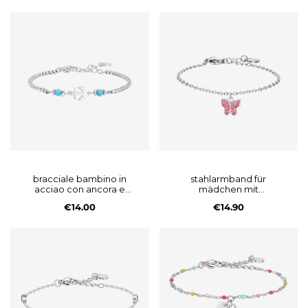
bracciale bambino in
stahlarmband für
acciao con ancora e
mädchen mit
pietre blu turchesi
schmetterling und rosa
€14.00
€14.90
kristallen