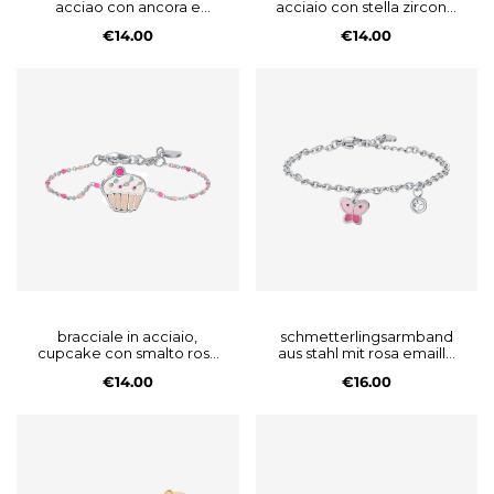
acciao con ancora e
acciaio con stella zircone
pietre blu lapis
viola e pietre viola
€14.00
€14.00
bracciale in acciaio,
schmetterlingsarmband
cupcake con smalto rosa
aus stahl mit rosa emaille
e fucsia e pietre colorate
und weissem kristall
€14.00
€16.00