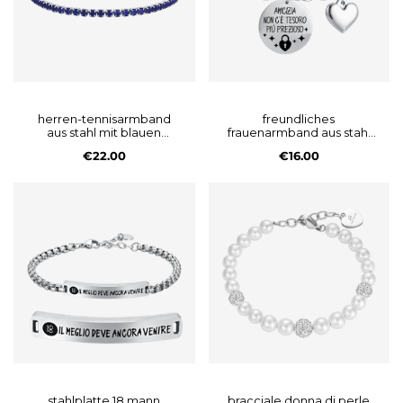
herren-tennisarmband
freundliches
aus stahl mit blauen
frauenarmband aus stahl
kristallen
es gibt keinen
€22.00
€16.00
wertvolleren schatz
stahlplatte 18 mann
bracciale donna di perle