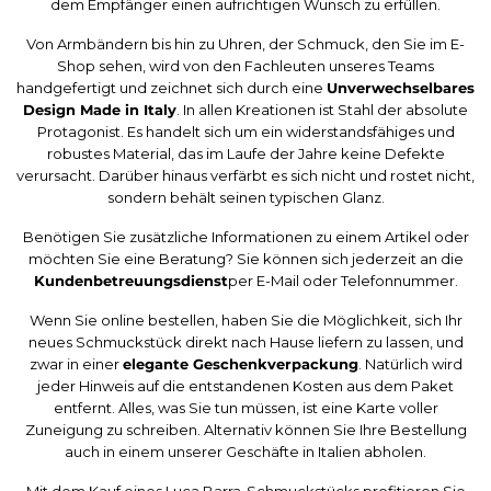
dem Empfänger einen aufrichtigen Wunsch zu erfüllen.
Von Armbändern bis hin zu Uhren, der Schmuck, den Sie im E-
Shop sehen, wird von den Fachleuten unseres Teams
handgefertigt und zeichnet sich durch eine
Unverwechselbares
Design Made in Italy
. In allen Kreationen ist Stahl der absolute
Protagonist. Es handelt sich um ein widerstandsfähiges und
robustes Material, das im Laufe der Jahre keine Defekte
verursacht. Darüber hinaus verfärbt es sich nicht und rostet nicht,
sondern behält seinen typischen Glanz.
Benötigen Sie zusätzliche Informationen zu einem Artikel oder
möchten Sie eine Beratung? Sie können sich jederzeit an die
Kundenbetreuungsdienst
per E-Mail oder Telefonnummer.
Wenn Sie online bestellen, haben Sie die Möglichkeit, sich Ihr
neues Schmuckstück direkt nach Hause liefern zu lassen, und
zwar in einer
elegante Geschenkverpackung
. Natürlich wird
jeder Hinweis auf die entstandenen Kosten aus dem Paket
entfernt. Alles, was Sie tun müssen, ist eine Karte voller
Zuneigung zu schreiben. Alternativ können Sie Ihre Bestellung
auch in einem unserer Geschäfte in Italien abholen.
Mit dem Kauf eines Luca Barra-Schmuckstücks profitieren Sie