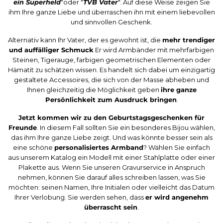
ein Superheld
"oder "
TVB Vater
". Auf diese Weise zeigen Sie
ihm Ihre ganze Liebe und überraschen ihn mit einem liebevollen
und sinnvollen Geschenk.
Alternativ kann Ihr Vater, der es gewohnt ist, die
mehr trendiger
und auffälliger Schmuck
Er wird Armbänder mit mehrfarbigen
Steinen, Tigerauge, farbigen geometrischen Elementen oder
Hämatit zu schätzen wissen. Es handelt sich dabei um einzigartig
gestaltete Accessoires, die sich von der Masse abheben und
Ihnen gleichzeitig die Möglichkeit geben
ihre ganze
Persönlichkeit zum Ausdruck bringen
.
Jetzt kommen wir zu den Geburtstagsgeschenken für
Freunde
. In diesem Fall sollten Sie ein besonderes Bijou wählen,
das ihm Ihre ganze Liebe zeigt. Und was könnte besser sein als
eine schöne
personalisiertes Armband
? Wählen Sie einfach
aus unserem Katalog ein Modell mit einer Stahlplatte oder einer
Plakette aus. Wenn Sie unseren Gravurservice in Anspruch
nehmen, können Sie darauf alles schreiben lassen, was Sie
möchten: seinen Namen, Ihre Initialen oder vielleicht das Datum
Ihrer Verlobung. Sie werden sehen, dass
er wird angenehm
überrascht sein
.