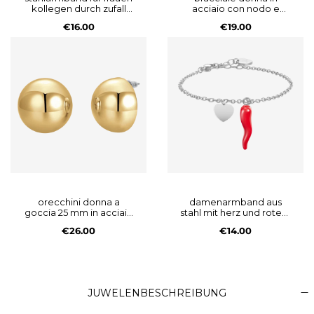
kollegen durch zufall
acciaio con nodo e
freunde durch wahl
zirconi bianchi
€16.00
€19.00
orecchini donna a
damenarmband aus
goccia 25 mm in acciaio
stahl mit herz und rotem
ip gold
horn
€26.00
€14.00
JUWELENBESCHREIBUNG