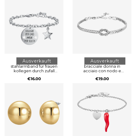
Ausverkauft
Ausverkauft
stahlarmband für frauen
bracciale donna in
kollegen durch zufall
acciaio con nodo e
freunde durch wahl
zirconi bianchi
€16.00
€19.00