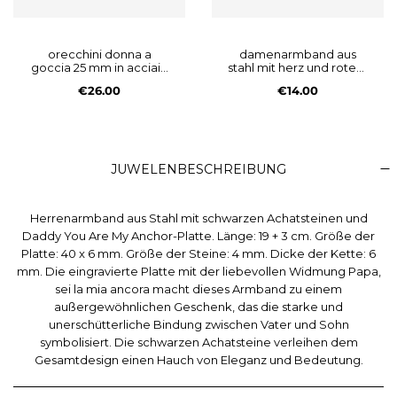
orecchini donna a
damenarmband aus
goccia 25 mm in acciaio
stahl mit herz und rotem
ip gold
horn
€26.00
€14.00
JUWELENBESCHREIBUNG
Herrenarmband aus Stahl mit schwarzen Achatsteinen und
Daddy You Are My Anchor-Platte. Länge: 19 + 3 cm. Größe der
Platte: 40 x 6 mm. Größe der Steine: 4 mm. Dicke der Kette: 6
mm. Die eingravierte Platte mit der liebevollen Widmung Papa,
sei la mia ancora macht dieses Armband zu einem
außergewöhnlichen Geschenk, das die starke und
unerschütterliche Bindung zwischen Vater und Sohn
symbolisiert. Die schwarzen Achatsteine verleihen dem
Gesamtdesign einen Hauch von Eleganz und Bedeutung.