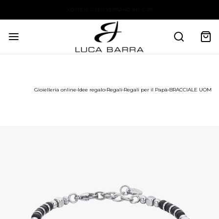
Gioielleria online
›
Idee regalo
›
Regali
›
Regali per il Papà
›
BRACCIALE UOMO IN