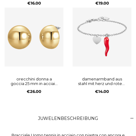
€16.00
€19.00
orecchini donna a
damenarmband aus
goccia 25 mm in acciaio
stahl mit herz und rotem
ip gold
horn
€26.00
€14.00
JUWELENBESCHREIBUNG
Bracciale Uomo tennis in acciaio con piastra con ancora e