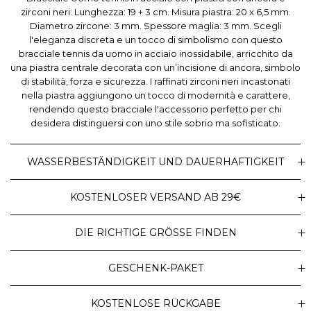
zirconi neri. Lunghezza: 19 + 3 cm. Misura piastra: 20 x 6,5 mm.
Diametro zircone: 3 mm. Spessore maglia: 3 mm. Scegli
l'eleganza discreta e un tocco di simbolismo con questo
bracciale tennis da uomo in acciaio inossidabile, arricchito da
una piastra centrale decorata con un’incisione di ancora, simbolo
di stabilità, forza e sicurezza. I raffinati zirconi neri incastonati
nella piastra aggiungono un tocco di modernità e carattere,
rendendo questo bracciale l'accessorio perfetto per chi
desidera distinguersi con uno stile sobrio ma sofisticato.
WASSERBESTÄNDIGKEIT UND DAUERHAFTIGKEIT
KOSTENLOSER VERSAND AB 29€
DIE RICHTIGE GRÖSSE FINDEN
GESCHENK-PAKET
KOSTENLOSE RÜCKGABE