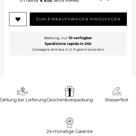
€ 8.00
ZUM EINKAUFSWAGEN HINZUFÜGEN
Beeilung, nur
10 verfügbar
Spedizione rapida in 24h
Consegna stimata in 2–3 giorni lavorativi
Zahlung bei Lieferung
Geschenkverpackung
Wasserfest
24-monatige Garantie