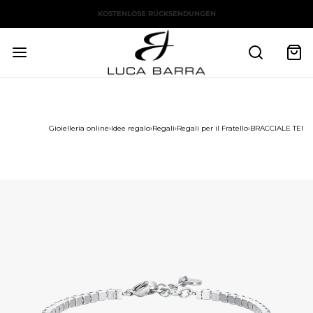
KOSTENLOSE RÜCKSENDUNGEN
Gioielleria online
›
Idee regalo
›
Regali
›
Regali per il Fratello
›
BRACCIALE TENN